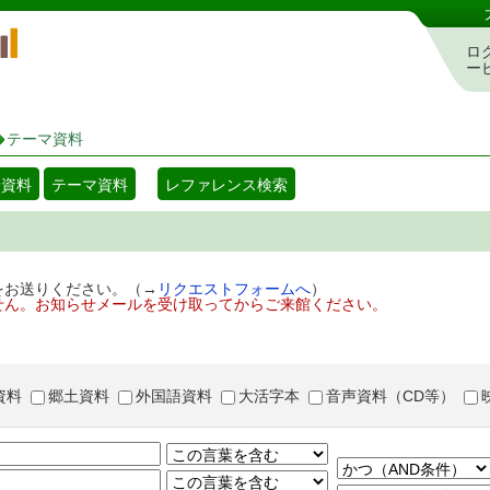
岡山県立図書館 蔵書検索・予約システム
ロ
ー
テーマ資料
着資料
テーマ資料
レファレンス検索
をお送りください。（→
リクエストフォームへ
）
せん。お知らせメールを受け取ってからご来館ください。
資料
郷土資料
外国語資料
大活字本
音声資料（CD等）