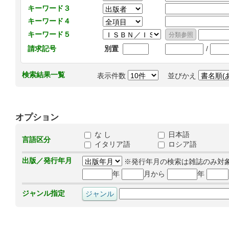
キーワード３
キーワード４
キーワード５
/
請求記号
別置
検索結果一覧
表示件数
並びかえ
オプション
な し
日本語
言語区分
イタリア語
ロシア語
出版／発行年月
※発行年月の検索は雑誌のみ対
年
月から
年
ジャンル指定