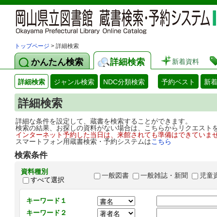
トップページ
> 詳細検索
かんたん検索
詳細検索
新着資料
詳細検索
ジャンル検索
NDC分類検索
予約ベスト
新
詳細検索
詳細な条件を設定して、蔵書を検索することができます。
検索の結果、お探しの資料がない場合は、こちらからリクエスト
インターネット予約した当日は、来館されても準備はできていま
スマートフォン用蔵書検索・予約システムは
こちら
検索条件
資料種別
一般図書
一般雑誌・新聞
児童
すべて選択
キーワード１
キーワード２