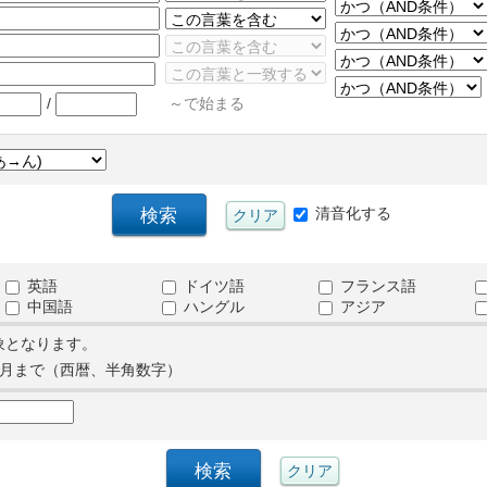
/
～で始まる
清音化する
英語
ドイツ語
フランス語
中国語
ハングル
アジア
象となります。
月まで（西暦、半角数字）