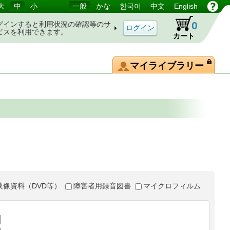
大
中
小
一般
かな
한국어
中文
English
0
グインすると利用状況の確認等のサ
ビスを利用できます。
カート
マイライブラリー
映像資料（DVD等）
障害者用録音図書
マイクロフィルム