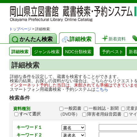
トップページ
> 詳細検索
かんたん検索
詳細検索
新着資料
詳細検索
ジャンル検索
NDC分類検索
予約ベスト
新
詳細検索
詳細な条件を設定して、蔵書を検索することができます。
検索の結果、お探しの資料がない場合は、こちらからリクエスト
インターネット予約した当日は、来館されても準備はできていま
スマートフォン用蔵書検索・予約システムは
こちら
検索条件
一般図書
一般雑誌・新聞
児童
資料種別
すべて選択
（DVD等）
障害者用録音図書
マ
キーワード１
キーワード２