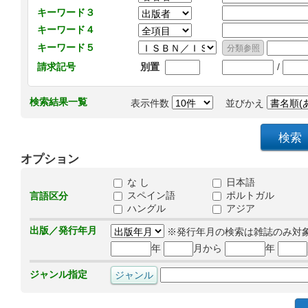
キーワード３
キーワード４
キーワード５
/
請求記号
別置
検索結果一覧
表示件数
並びかえ
オプション
な し
日本語
スペイン語
ポルトガル
言語区分
ハングル
アジア
出版／発行年月
※発行年月の検索は雑誌のみ対
年
月から
年
ジャンル指定