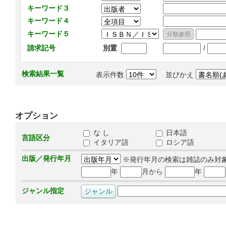
キーワード３
キーワード４
キーワード５
/
請求記号
別置
検索結果一覧
表示件数
並びかえ
オプション
な し
日本語
言語区分
イタリア語
ロシア語
出版／発行年月
※発行年月の検索は雑誌のみ対
年
月から
年
ジャンル指定