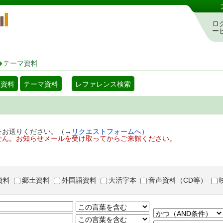
岡山県立図書館 蔵書検索・予約システム
ロ
ー
テーマ資料
着資料
テーマ資料
レファレンス検索
をお送りください。（→
リクエストフォームへ
）
せん。お知らせメールを受け取ってからご来館ください。
資料
郷土資料
外国語資料
大活字本
音声資料（CD等）