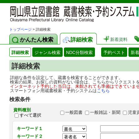
トップページ
> 詳細検索
かんたん検索
詳細検索
新着資料
詳細検索
ジャンル検索
NDC分類検索
予約ベスト
新
詳細検索
詳細な条件を設定して、蔵書を検索することができます。
検索の結果、お探しの資料がない場合は、こちらからリクエスト
インターネット予約した当日は、来館されても準備はできていま
スマートフォン用蔵書検索・予約システムは
こちら
検索条件
資料種別
一般図書
一般雑誌・新聞
児童
すべて選択
キーワード１
キーワード２