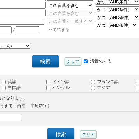
/
～で始まる
清音化する
英語
ドイツ語
フランス語
中国語
ハングル
アジア
象となります。
月まで（西暦、半角数字）