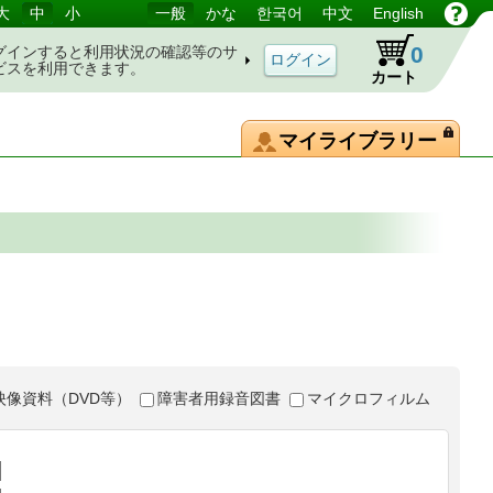
大
中
小
一般
かな
한국어
中文
English
0
グインすると利用状況の確認等のサ
ビスを利用できます。
カート
マイライブラリー
映像資料（DVD等）
障害者用録音図書
マイクロフィルム