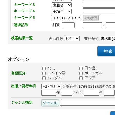
キーワード３
キーワード４
キーワード５
/
請求記号
別置
検索結果一覧
表示件数
並びかえ
オプション
な し
日本語
スペイン語
ポルトガル
言語区分
ハングル
アジア
出版／発行年月
※発行年月の検索は雑誌のみ対
年
月から
年
ジャンル指定