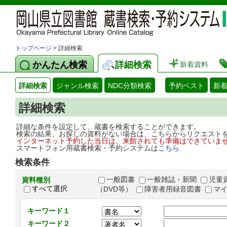
トップページ
> 詳細検索
かんたん検索
詳細検索
新着資料
詳細検索
ジャンル検索
NDC分類検索
予約ベスト
新
詳細検索
詳細な条件を設定して、蔵書を検索することができます。
検索の結果、お探しの資料がない場合は、こちらからリクエスト
インターネット予約した当日は、来館されても準備はできていま
スマートフォン用蔵書検索・予約システムは
こちら
検索条件
一般図書
一般雑誌・新聞
児童
資料種別
すべて選択
（DVD等）
障害者用録音図書
マ
キーワード１
キーワード２