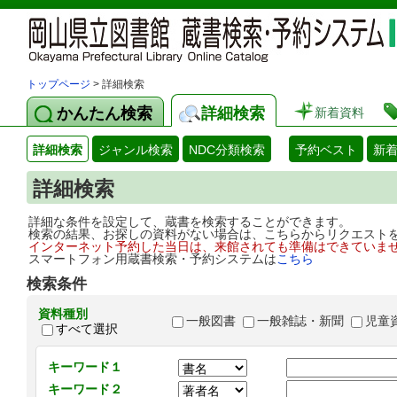
トップページ
> 詳細検索
かんたん検索
詳細検索
新着資料
詳細検索
ジャンル検索
NDC分類検索
予約ベスト
新
詳細検索
詳細な条件を設定して、蔵書を検索することができます。
検索の結果、お探しの資料がない場合は、こちらからリクエスト
インターネット予約した当日は、来館されても準備はできていま
スマートフォン用蔵書検索・予約システムは
こちら
検索条件
資料種別
一般図書
一般雑誌・新聞
児童
すべて選択
キーワード１
キーワード２