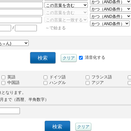
/
～で始まる
清音化する
英語
ドイツ語
フランス語
中国語
ハングル
アジア
象となります。
月まで（西暦、半角数字）