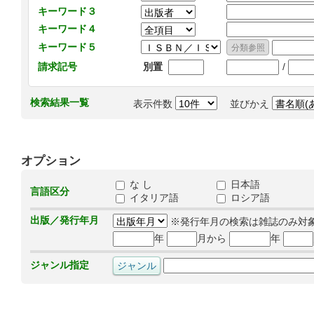
キーワード３
キーワード４
キーワード５
/
請求記号
別置
検索結果一覧
表示件数
並びかえ
オプション
な し
日本語
言語区分
イタリア語
ロシア語
出版／発行年月
※発行年月の検索は雑誌のみ対
年
月から
年
ジャンル指定