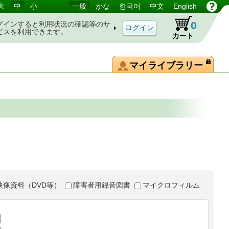
大
中
小
一般
かな
한국어
中文
English
0
グインすると利用状況の確認等のサ
ビスを利用できます。
カート
マイライブラリー
映像資料（DVD等）
障害者用録音図書
マイクロフィルム