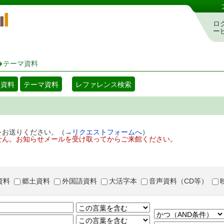
岡山県立図書館 蔵書検索・予約システム
ロ
ー
テーマ資料
着資料
テーマ資料
レファレンス検索
をお送りください。（→
リクエストフォームへ
）
せん。お知らせメールを受け取ってからご来館ください。
資料
郷土資料
外国語資料
大活字本
音声資料（CD等）