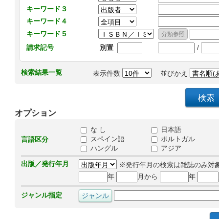
キーワード３
キーワード４
キーワード５
/
請求記号
別置
検索結果一覧
表示件数
並びかえ
オプション
な し
日本語
スペイン語
ポルトガル
言語区分
ハングル
アジア
出版／発行年月
※発行年月の検索は雑誌のみ対
年
月から
年
ジャンル指定