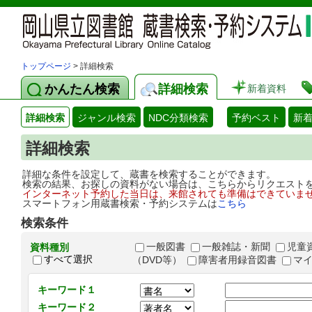
トップページ
> 詳細検索
かんたん検索
詳細検索
新着資料
詳細検索
ジャンル検索
NDC分類検索
予約ベスト
新
詳細検索
詳細な条件を設定して、蔵書を検索することができます。
検索の結果、お探しの資料がない場合は、こちらからリクエスト
インターネット予約した当日は、来館されても準備はできていま
スマートフォン用蔵書検索・予約システムは
こちら
検索条件
一般図書
一般雑誌・新聞
児童
資料種別
すべて選択
（DVD等）
障害者用録音図書
マ
キーワード１
キーワード２