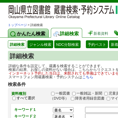
トップページ
> 詳細検索
かんたん検索
詳細検索
新着資料
詳細検索
ジャンル検索
NDC分類検索
予約ベスト
新
詳細検索
詳細な条件を設定して、蔵書を検索することができます。
検索の結果、お探しの資料がない場合は、こちらからリクエスト
インターネット予約した当日は、来館されても準備はできていま
スマートフォン用蔵書検索・予約システムは
こちら
検索条件
一般図書
一般雑誌・新聞
児童
資料種別
すべて選択
（DVD等）
障害者用録音図書
マ
キーワード１
キーワード２