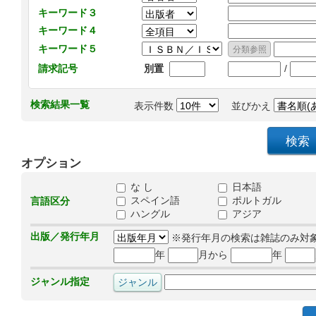
キーワード３
キーワード４
キーワード５
/
請求記号
別置
検索結果一覧
表示件数
並びかえ
オプション
な し
日本語
スペイン語
ポルトガル
言語区分
ハングル
アジア
出版／発行年月
※発行年月の検索は雑誌のみ対
年
月から
年
ジャンル指定