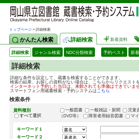
トップページ
> 詳細検索
かんたん検索
詳細検索
新着資料
詳細検索
ジャンル検索
NDC分類検索
予約ベスト
新
詳細検索
詳細な条件を設定して、蔵書を検索することができます。
検索の結果、お探しの資料がない場合は、こちらからリクエスト
インターネット予約した当日は、来館されても準備はできていま
スマートフォン用蔵書検索・予約システムは
こちら
検索条件
一般図書
一般雑誌・新聞
児童
資料種別
すべて選択
（DVD等）
障害者用録音図書
マ
キーワード１
キーワード２