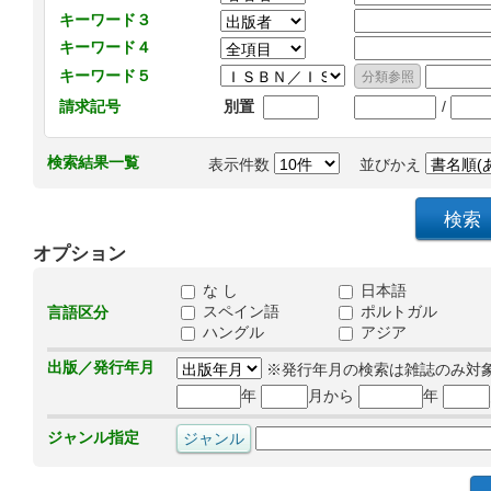
キーワード３
キーワード４
キーワード５
/
請求記号
別置
検索結果一覧
表示件数
並びかえ
オプション
な し
日本語
スペイン語
ポルトガル
言語区分
ハングル
アジア
出版／発行年月
※発行年月の検索は雑誌のみ対
年
月から
年
ジャンル指定