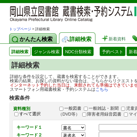
トップページ
> 詳細検索
かんたん検索
詳細検索
新着資料
詳細検索
ジャンル検索
NDC分類検索
予約ベスト
新
詳細検索
詳細な条件を設定して、蔵書を検索することができます。
検索の結果、お探しの資料がない場合は、こちらからリクエスト
インターネット予約した当日は、来館されても準備はできていま
スマートフォン用蔵書検索・予約システムは
こちら
検索条件
一般図書
一般雑誌・新聞
児童
資料種別
すべて選択
（DVD等）
障害者用録音図書
マ
キーワード１
キーワード２