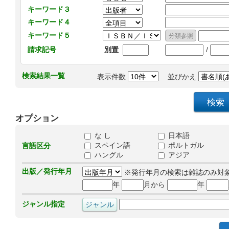
キーワード３
キーワード４
キーワード５
/
請求記号
別置
検索結果一覧
表示件数
並びかえ
オプション
な し
日本語
スペイン語
ポルトガル
言語区分
ハングル
アジア
出版／発行年月
※発行年月の検索は雑誌のみ対
年
月から
年
ジャンル指定