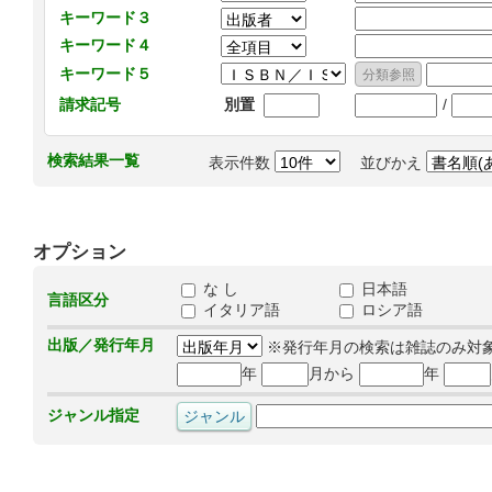
キーワード３
キーワード４
キーワード５
/
請求記号
別置
検索結果一覧
表示件数
並びかえ
オプション
な し
日本語
言語区分
イタリア語
ロシア語
出版／発行年月
※発行年月の検索は雑誌のみ対
年
月から
年
ジャンル指定