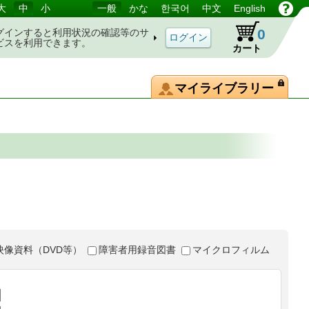
大
中
小
一般
かな
한국어
中文
English
0
グインすると利用状況の確認等のサ
ビスを利用できます。
カート
マイライブラリー
映像資料（DVD等）
障害者用録音図書
マイクロフィルム