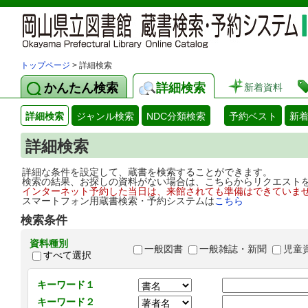
トップページ
> 詳細検索
かんたん検索
詳細検索
新着資料
詳細検索
ジャンル検索
NDC分類検索
予約ベスト
新
詳細検索
詳細な条件を設定して、蔵書を検索することができます。
検索の結果、お探しの資料がない場合は、こちらからリクエスト
インターネット予約した当日は、来館されても準備はできていま
スマートフォン用蔵書検索・予約システムは
こちら
検索条件
資料種別
一般図書
一般雑誌・新聞
児童
すべて選択
キーワード１
キーワード２