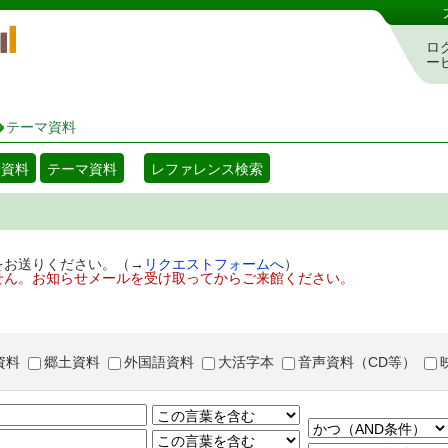
岡山県立図書館 蔵書検索・予約システム
ロ
ー
テーマ資料
着資料
テーマ資料
レファレンス検索
をお送りください。（→
リクエストフォームへ
）
せん。お知らせメールを受け取ってからご来館ください。
資料
郷土資料
外国語資料
大活字本
音声資料（CD等）