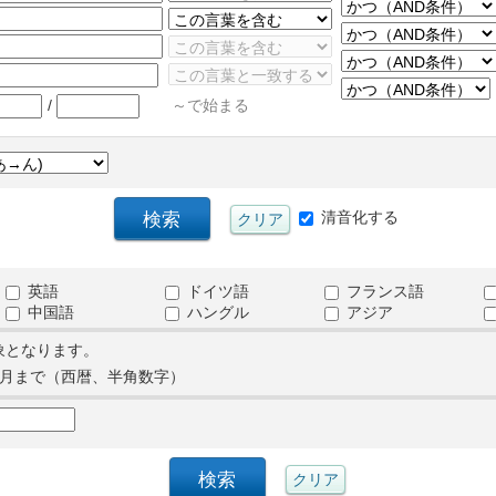
/
～で始まる
清音化する
英語
ドイツ語
フランス語
中国語
ハングル
アジア
象となります。
月まで（西暦、半角数字）