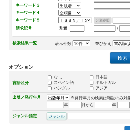
キーワード３
キーワード４
キーワード５
/
請求記号
別置
検索結果一覧
表示件数
並びかえ
オプション
な し
日本語
スペイン語
ポルトガル
言語区分
ハングル
アジア
出版／発行年月
※発行年月の検索は雑誌のみ対
年
月から
年
ジャンル指定