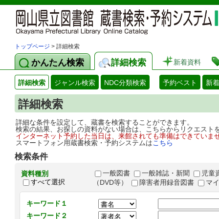
トップページ
> 詳細検索
かんたん検索
詳細検索
新着資料
詳細検索
ジャンル検索
NDC分類検索
予約ベスト
新
詳細検索
詳細な条件を設定して、蔵書を検索することができます。
検索の結果、お探しの資料がない場合は、こちらからリクエスト
インターネット予約した当日は、来館されても準備はできていま
スマートフォン用蔵書検索・予約システムは
こちら
検索条件
一般図書
一般雑誌・新聞
児童
資料種別
すべて選択
（DVD等）
障害者用録音図書
マ
キーワード１
キーワード２