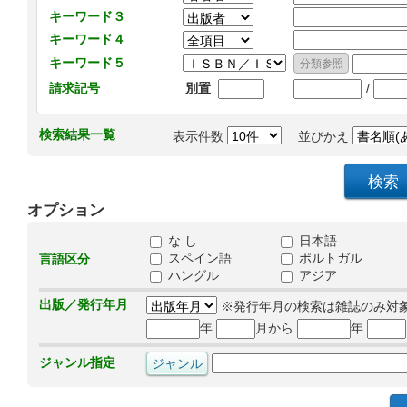
キーワード３
キーワード４
キーワード５
/
請求記号
別置
検索結果一覧
表示件数
並びかえ
オプション
な し
日本語
スペイン語
ポルトガル
言語区分
ハングル
アジア
出版／発行年月
※発行年月の検索は雑誌のみ対
年
月から
年
ジャンル指定