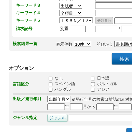
キーワード３
キーワード４
キーワード５
/
請求記号
別置
検索結果一覧
表示件数
並びかえ
オプション
な し
日本語
スペイン語
ポルトガル
言語区分
ハングル
アジア
出版／発行年月
※発行年月の検索は雑誌のみ対
年
月から
年
ジャンル指定