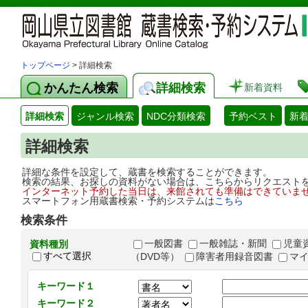
トップページ
> 詳細検索
かんたん検索
詳細検索
新着資料
詳細検索
ジャンル検索
NDC分類検索
予約ベスト
新
詳細検索
詳細な条件を設定して、蔵書を検索することができます。
検索の結果、お探しの資料がない場合は、こちらからリクエスト
インターネット予約した当日は、来館されても準備はできていま
スマートフォン用蔵書検索・予約システムは
こちら
検索条件
一般図書
一般雑誌・新聞
児童
資料種別
すべて選択
（DVD等）
障害者用録音図書
マ
キーワード１
キーワード２