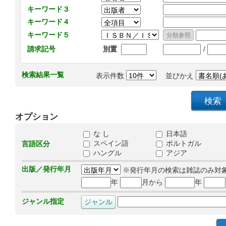
キーワード３
キーワード４
キーワード５
/
請求記号
別置
検索結果一覧
表示件数
並びかえ
オプション
な し
日本語
スペイン語
ポルトガル
言語区分
ハングル
アジア
出版／発行年月
※発行年月の検索は雑誌のみ対
年
月から
年
ジャンル指定