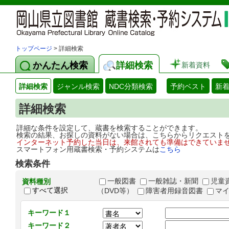
トップページ
> 詳細検索
かんたん検索
詳細検索
新着資料
詳細検索
ジャンル検索
NDC分類検索
予約ベスト
新
詳細検索
詳細な条件を設定して、蔵書を検索することができます。
検索の結果、お探しの資料がない場合は、こちらからリクエスト
インターネット予約した当日は、来館されても準備はできていま
スマートフォン用蔵書検索・予約システムは
こちら
検索条件
一般図書
一般雑誌・新聞
児童
資料種別
すべて選択
（DVD等）
障害者用録音図書
マ
キーワード１
キーワード２