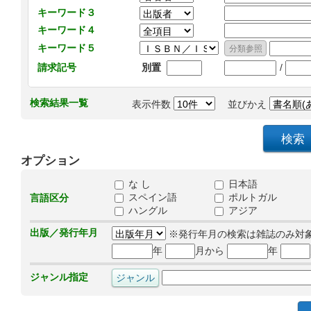
キーワード３
キーワード４
キーワード５
/
請求記号
別置
検索結果一覧
表示件数
並びかえ
オプション
な し
日本語
スペイン語
ポルトガル
言語区分
ハングル
アジア
出版／発行年月
※発行年月の検索は雑誌のみ対
年
月から
年
ジャンル指定