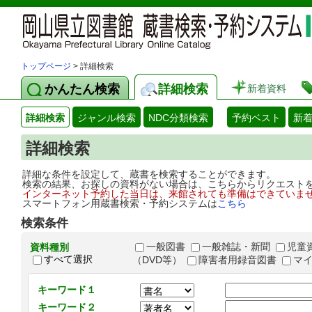
トップページ
> 詳細検索
かんたん検索
詳細検索
新着資料
詳細検索
ジャンル検索
NDC分類検索
予約ベスト
新
詳細検索
詳細な条件を設定して、蔵書を検索することができます。
検索の結果、お探しの資料がない場合は、こちらからリクエスト
インターネット予約した当日は、来館されても準備はできていま
スマートフォン用蔵書検索・予約システムは
こちら
検索条件
一般図書
一般雑誌・新聞
児童
資料種別
すべて選択
（DVD等）
障害者用録音図書
マ
キーワード１
キーワード２