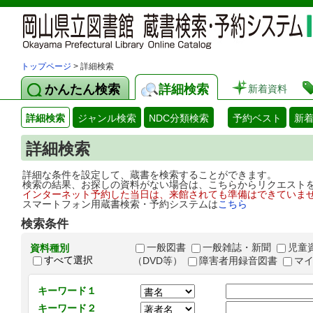
トップページ
> 詳細検索
かんたん検索
詳細検索
新着資料
詳細検索
ジャンル検索
NDC分類検索
予約ベスト
新
詳細検索
詳細な条件を設定して、蔵書を検索することができます。
検索の結果、お探しの資料がない場合は、こちらからリクエスト
インターネット予約した当日は、来館されても準備はできていま
スマートフォン用蔵書検索・予約システムは
こちら
検索条件
一般図書
一般雑誌・新聞
児童
資料種別
すべて選択
（DVD等）
障害者用録音図書
マ
キーワード１
キーワード２