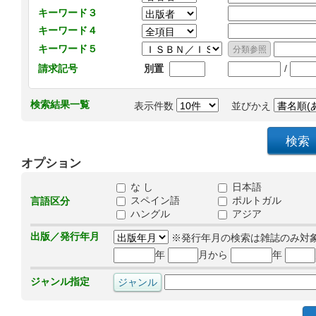
キーワード３
キーワード４
キーワード５
/
請求記号
別置
検索結果一覧
表示件数
並びかえ
オプション
な し
日本語
スペイン語
ポルトガル
言語区分
ハングル
アジア
出版／発行年月
※発行年月の検索は雑誌のみ対
年
月から
年
ジャンル指定