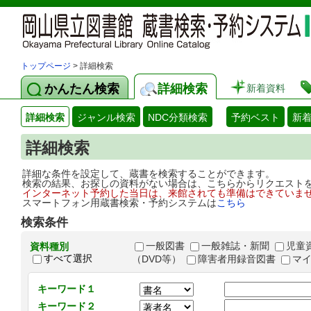
トップページ
> 詳細検索
かんたん検索
詳細検索
新着資料
詳細検索
ジャンル検索
NDC分類検索
予約ベスト
新
詳細検索
詳細な条件を設定して、蔵書を検索することができます。
検索の結果、お探しの資料がない場合は、こちらからリクエスト
インターネット予約した当日は、来館されても準備はできていま
スマートフォン用蔵書検索・予約システムは
こちら
検索条件
一般図書
一般雑誌・新聞
児童
資料種別
すべて選択
（DVD等）
障害者用録音図書
マ
キーワード１
キーワード２