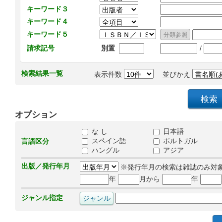
キーワード３
キーワード４
キーワード５
/
請求記号
別置
検索結果一覧
表示件数
並びかえ
オプション
な し
日本語
スペイン語
ポルトガル
言語区分
ハングル
アジア
出版／発行年月
※発行年月の検索は雑誌のみ対
年
月から
年
ジャンル指定