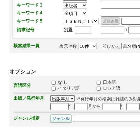
キーワード３
キーワード４
キーワード５
/
請求記号
別置
検索結果一覧
表示件数
並びかえ
オプション
な し
日本語
言語区分
イタリア語
ロシア語
出版／発行年月
※発行年月の検索は雑誌のみ対
年
月から
年
ジャンル指定