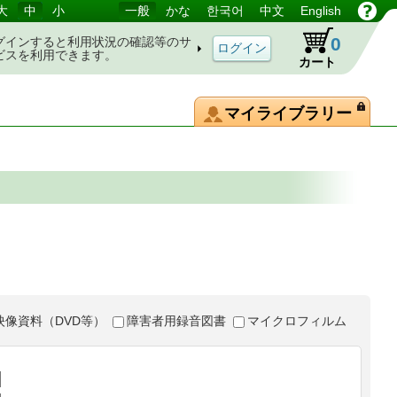
大
中
小
一般
かな
한국어
中文
English
0
グインすると利用状況の確認等のサ
ビスを利用できます。
カート
マイライブラリー
映像資料（DVD等）
障害者用録音図書
マイクロフィルム