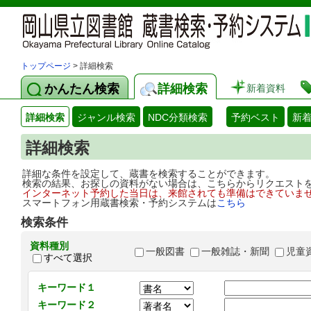
トップページ
> 詳細検索
かんたん検索
詳細検索
新着資料
詳細検索
ジャンル検索
NDC分類検索
予約ベスト
新
詳細検索
詳細な条件を設定して、蔵書を検索することができます。
検索の結果、お探しの資料がない場合は、こちらからリクエスト
インターネット予約した当日は、来館されても準備はできていま
スマートフォン用蔵書検索・予約システムは
こちら
検索条件
資料種別
一般図書
一般雑誌・新聞
児童
すべて選択
キーワード１
キーワード２