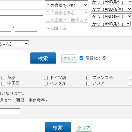
/
～で始まる
清音化する
英語
ドイツ語
フランス語
中国語
ハングル
アジア
象となります。
月まで（西暦、半角数字）