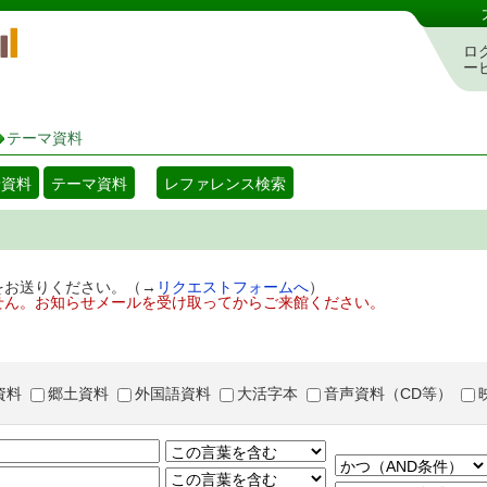
岡山県立図書館 蔵書検索・予約システム
ロ
ー
テーマ資料
着資料
テーマ資料
レファレンス検索
をお送りください。（→
リクエストフォームへ
）
せん。お知らせメールを受け取ってからご来館ください。
資料
郷土資料
外国語資料
大活字本
音声資料（CD等）