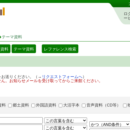
岡山県立図書館 蔵書検索・予約システム
ロ
ー
テーマ資料
着資料
テーマ資料
レファレンス検索
をお送りください。（→
リクエストフォームへ
）
せん。お知らせメールを受け取ってからご来館ください。
資料
郷土資料
外国語資料
大活字本
音声資料（CD等）