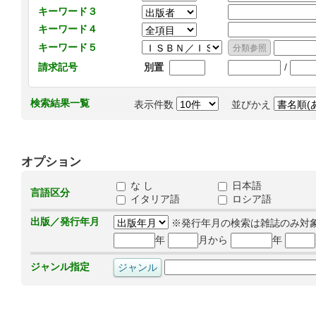
キーワード３
キーワード４
キーワード５
/
請求記号
別置
検索結果一覧
表示件数
並びかえ
オプション
な し
日本語
言語区分
イタリア語
ロシア語
出版／発行年月
※発行年月の検索は雑誌のみ対
年
月から
年
ジャンル指定