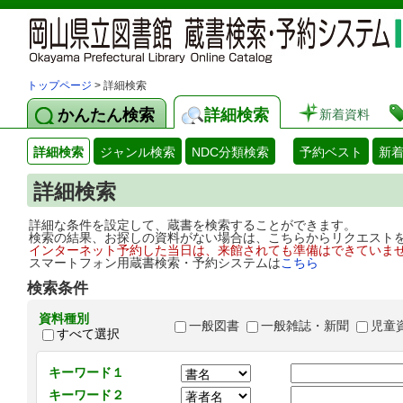
トップページ
> 詳細検索
かんたん検索
詳細検索
新着資料
詳細検索
ジャンル検索
NDC分類検索
予約ベスト
新
詳細検索
詳細な条件を設定して、蔵書を検索することができます。
検索の結果、お探しの資料がない場合は、こちらからリクエスト
インターネット予約した当日は、来館されても準備はできていま
スマートフォン用蔵書検索・予約システムは
こちら
検索条件
資料種別
一般図書
一般雑誌・新聞
児童
すべて選択
キーワード１
キーワード２