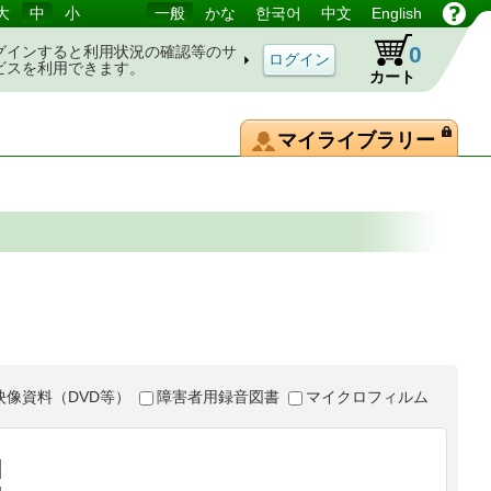
大
中
小
一般
かな
한국어
中文
English
0
グインすると利用状況の確認等のサ
ビスを利用できます。
カート
マイライブラリー
映像資料（DVD等）
障害者用録音図書
マイクロフィルム