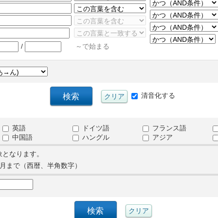
/
～で始まる
清音化する
英語
ドイツ語
フランス語
中国語
ハングル
アジア
象となります。
月まで（西暦、半角数字）