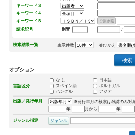
キーワード３
キーワード４
キーワード５
/
請求記号
別置
検索結果一覧
表示件数
並びかえ
オプション
な し
日本語
スペイン語
ポルトガル
言語区分
ハングル
アジア
出版／発行年月
※発行年月の検索は雑誌のみ対
年
月から
年
ジャンル指定