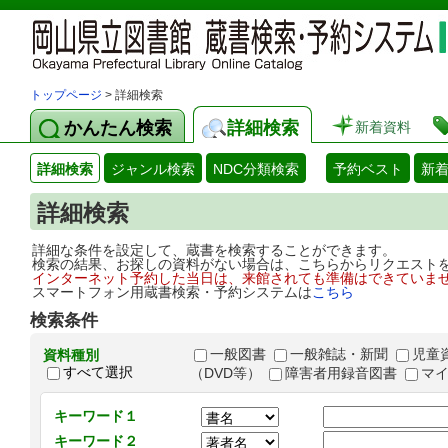
トップページ
> 詳細検索
かんたん検索
詳細検索
新着資料
詳細検索
ジャンル検索
NDC分類検索
予約ベスト
新
詳細検索
詳細な条件を設定して、蔵書を検索することができます。
検索の結果、お探しの資料がない場合は、こちらからリクエスト
インターネット予約した当日は、来館されても準備はできていま
スマートフォン用蔵書検索・予約システムは
こちら
検索条件
一般図書
一般雑誌・新聞
児童
資料種別
すべて選択
（DVD等）
障害者用録音図書
マ
キーワード１
キーワード２