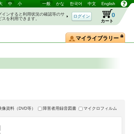
大
中
小
一般
かな
한국어
中文
English
0
グインすると利用状況の確認等のサ
ビスを利用できます。
カート
マイライブラリー
映像資料（DVD等）
障害者用録音図書
マイクロフィルム