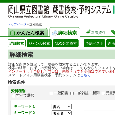
トップページ
> 詳細検索
かんたん検索
詳細検索
新着資料
詳細検索
ジャンル検索
NDC分類検索
予約ベスト
新
詳細検索
詳細な条件を設定して、蔵書を検索することができます。
検索の結果、お探しの資料がない場合は、こちらからリクエスト
インターネット予約した当日は、来館されても準備はできていま
スマートフォン用蔵書検索・予約システムは
こちら
検索条件
資料種別
一般図書
一般雑誌・新聞
児童
すべて選択
キーワード１
キーワード２