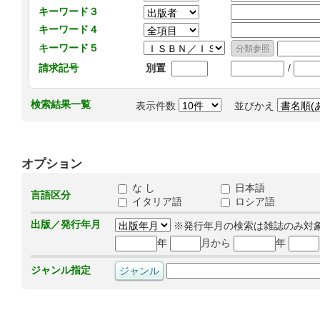
キーワード３
キーワード４
キーワード５
/
請求記号
別置
検索結果一覧
表示件数
並びかえ
オプション
な し
日本語
言語区分
イタリア語
ロシア語
出版／発行年月
※発行年月の検索は雑誌のみ対
年
月から
年
ジャンル指定