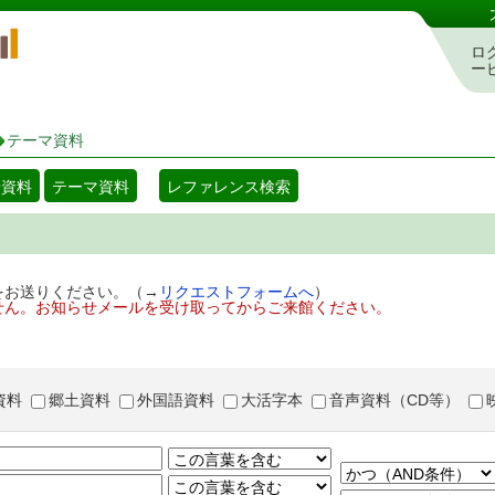
岡山県立図書館 蔵書検索・予約システム
ロ
ー
テーマ資料
着資料
テーマ資料
レファレンス検索
をお送りください。（→
リクエストフォームへ
）
せん。お知らせメールを受け取ってからご来館ください。
資料
郷土資料
外国語資料
大活字本
音声資料（CD等）