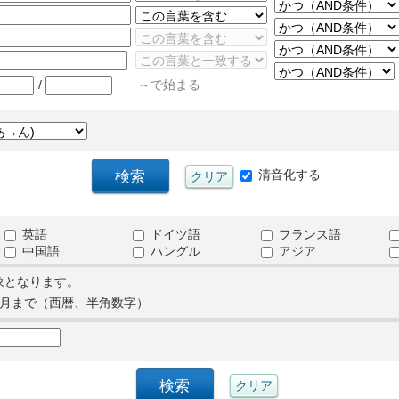
/
～で始まる
清音化する
英語
ドイツ語
フランス語
中国語
ハングル
アジア
象となります。
月まで（西暦、半角数字）