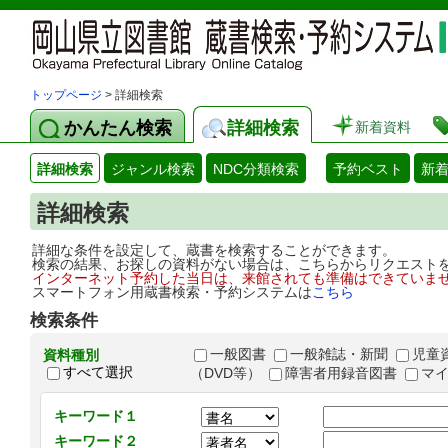
トップページ
> 詳細検索
かんたん検索
詳細検索
新着資料
詳細検索
ジャンル検索
NDC分類検索
予約ベスト
新
詳細検索
詳細な条件を設定して、蔵書を検索することができます。
検索の結果、お探しの資料がない場合は、こちらからリクエスト
インターネット予約した当日は、来館されても準備はできていま
スマートフォン用蔵書検索・予約システムは
こちら
検索条件
一般図書
一般雑誌・新聞
児童
資料種別
すべて選択
（DVD等）
障害者用録音図書
マ
キーワード１
キーワード２