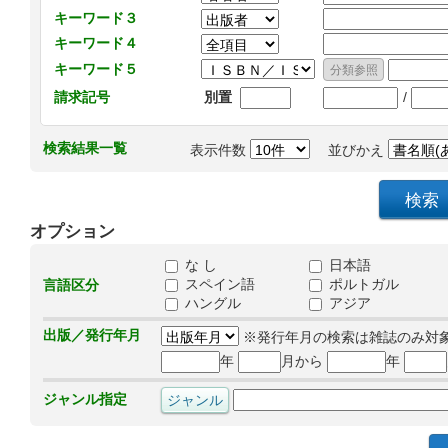
キーワード３
キーワード４
キーワード５
/
請求記号
別置
検索結果一覧
表示件数
並びかえ
オプション
な し
日本語
スペイン語
ポルトガル
言語区分
ハングル
アジア
出版／発行年月
※発行年月の検索は雑誌のみ対
年
月から
年
ジャンル指定