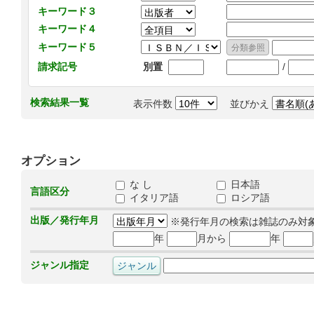
キーワード３
キーワード４
キーワード５
/
請求記号
別置
検索結果一覧
表示件数
並びかえ
オプション
な し
日本語
言語区分
イタリア語
ロシア語
出版／発行年月
※発行年月の検索は雑誌のみ対
年
月から
年
ジャンル指定