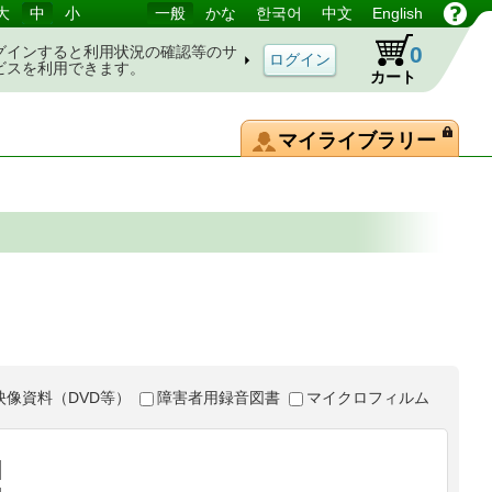
大
中
小
一般
かな
한국어
中文
English
0
グインすると利用状況の確認等のサ
ビスを利用できます。
カート
マイライブラリー
映像資料（DVD等）
障害者用録音図書
マイクロフィルム