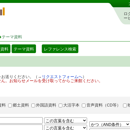
岡山県立図書館 蔵書検索・予約システム
ロ
ー
テーマ資料
着資料
テーマ資料
レファレンス検索
をお送りください。（→
リクエストフォームへ
）
せん。お知らせメールを受け取ってからご来館ください。
資料
郷土資料
外国語資料
大活字本
音声資料（CD等）