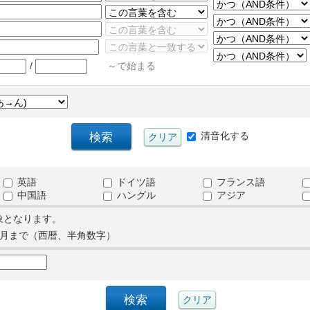
/
～で始まる
清音化する
英語
ドイツ語
フランス語
中国語
ハングル
アジア
象となります。
月まで（西暦、半角数字）