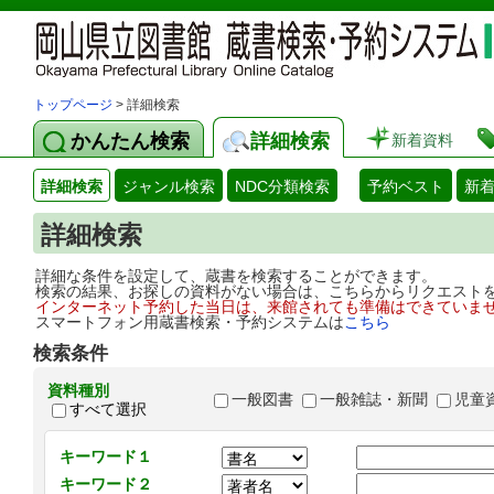
トップページ
> 詳細検索
かんたん検索
詳細検索
新着資料
詳細検索
ジャンル検索
NDC分類検索
予約ベスト
新
詳細検索
詳細な条件を設定して、蔵書を検索することができます。
検索の結果、お探しの資料がない場合は、こちらからリクエスト
インターネット予約した当日は、来館されても準備はできていま
スマートフォン用蔵書検索・予約システムは
こちら
検索条件
資料種別
一般図書
一般雑誌・新聞
児童
すべて選択
キーワード１
キーワード２