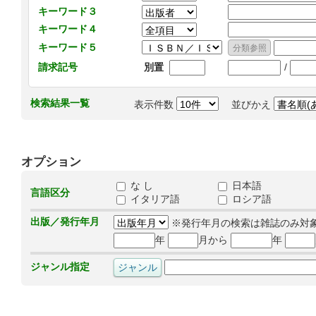
キーワード３
キーワード４
キーワード５
/
請求記号
別置
検索結果一覧
表示件数
並びかえ
オプション
な し
日本語
言語区分
イタリア語
ロシア語
出版／発行年月
※発行年月の検索は雑誌のみ対
年
月から
年
ジャンル指定