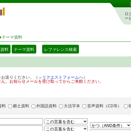
岡山県立図書館 蔵書検索・予約システム
ロ
ー
テーマ資料
着資料
テーマ資料
レファレンス検索
をお送りください。（→
リクエストフォームへ
）
せん。お知らせメールを受け取ってからご来館ください。
資料
郷土資料
外国語資料
大活字本
音声資料（CD等）