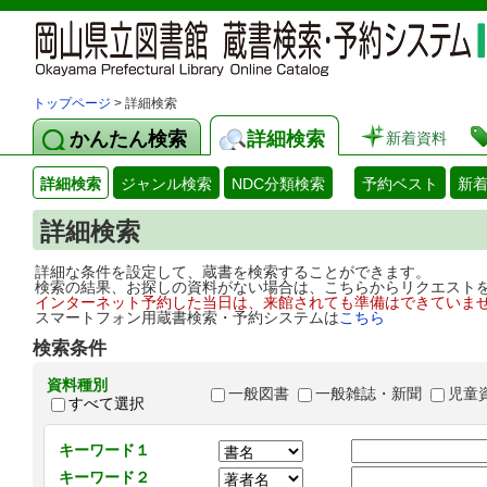
トップページ
> 詳細検索
かんたん検索
詳細検索
新着資料
詳細検索
ジャンル検索
NDC分類検索
予約ベスト
新
詳細検索
詳細な条件を設定して、蔵書を検索することができます。
検索の結果、お探しの資料がない場合は、こちらからリクエスト
インターネット予約した当日は、来館されても準備はできていま
スマートフォン用蔵書検索・予約システムは
こちら
検索条件
資料種別
一般図書
一般雑誌・新聞
児童
すべて選択
キーワード１
キーワード２