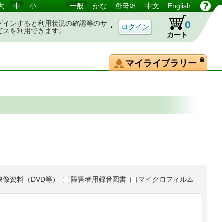
大
中
小
一般
かな
한국어
中文
English
0
グインすると利用状況の確認等のサ
ビスを利用できます。
カート
マイライブラリー
映像資料（DVD等）
障害者用録音図書
マイクロフィルム