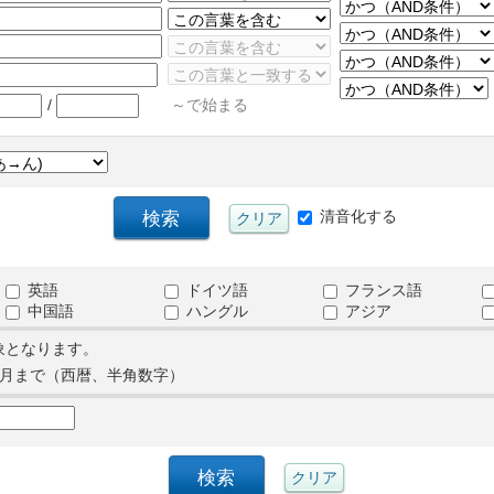
/
～で始まる
清音化する
英語
ドイツ語
フランス語
中国語
ハングル
アジア
象となります。
月まで（西暦、半角数字）