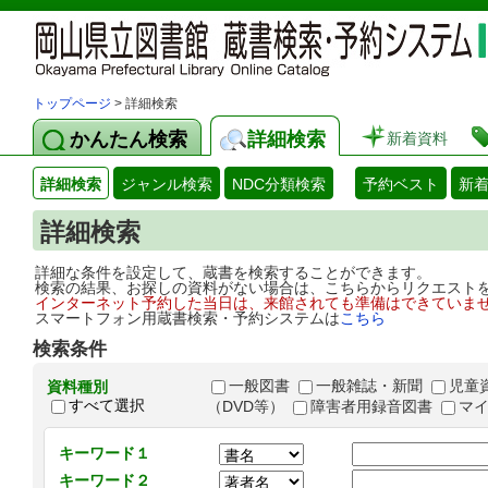
トップページ
> 詳細検索
かんたん検索
詳細検索
新着資料
詳細検索
ジャンル検索
NDC分類検索
予約ベスト
新
詳細検索
詳細な条件を設定して、蔵書を検索することができます。
検索の結果、お探しの資料がない場合は、こちらからリクエスト
インターネット予約した当日は、来館されても準備はできていま
スマートフォン用蔵書検索・予約システムは
こちら
検索条件
一般図書
一般雑誌・新聞
児童
資料種別
すべて選択
（DVD等）
障害者用録音図書
マ
キーワード１
キーワード２