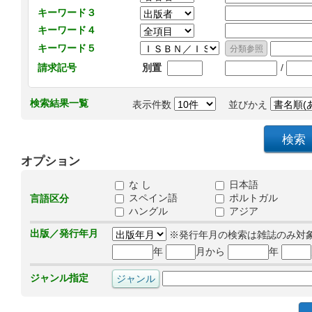
キーワード３
キーワード４
キーワード５
/
請求記号
別置
検索結果一覧
表示件数
並びかえ
オプション
な し
日本語
スペイン語
ポルトガル
言語区分
ハングル
アジア
出版／発行年月
※発行年月の検索は雑誌のみ対
年
月から
年
ジャンル指定