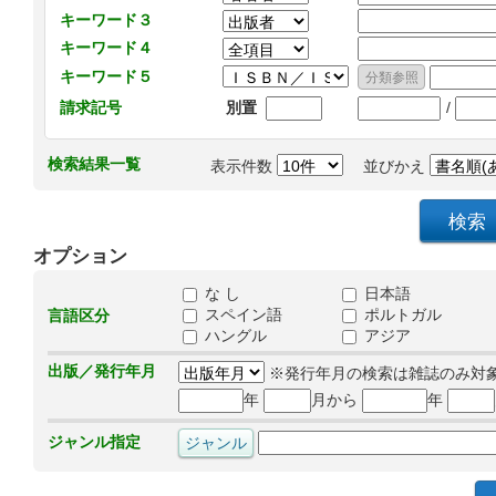
キーワード３
キーワード４
キーワード５
/
請求記号
別置
検索結果一覧
表示件数
並びかえ
オプション
な し
日本語
スペイン語
ポルトガル
言語区分
ハングル
アジア
出版／発行年月
※発行年月の検索は雑誌のみ対
年
月から
年
ジャンル指定