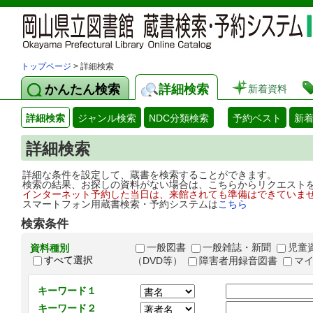
トップページ
> 詳細検索
かんたん検索
詳細検索
新着資料
詳細検索
ジャンル検索
NDC分類検索
予約ベスト
新
詳細検索
詳細な条件を設定して、蔵書を検索することができます。
検索の結果、お探しの資料がない場合は、こちらからリクエスト
インターネット予約した当日は、来館されても準備はできていま
スマートフォン用蔵書検索・予約システムは
こちら
検索条件
一般図書
一般雑誌・新聞
児童
資料種別
すべて選択
（DVD等）
障害者用録音図書
マ
キーワード１
キーワード２