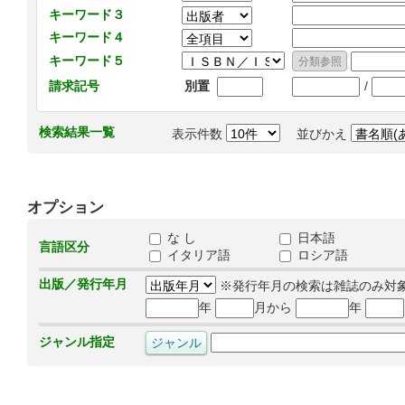
キーワード３
キーワード４
キーワード５
/
請求記号
別置
検索結果一覧
表示件数
並びかえ
オプション
な し
日本語
言語区分
イタリア語
ロシア語
出版／発行年月
※発行年月の検索は雑誌のみ対
年
月から
年
ジャンル指定