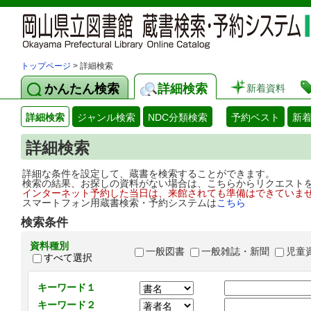
トップページ
> 詳細検索
かんたん検索
詳細検索
新着資料
詳細検索
ジャンル検索
NDC分類検索
予約ベスト
新
詳細検索
詳細な条件を設定して、蔵書を検索することができます。
検索の結果、お探しの資料がない場合は、こちらからリクエスト
インターネット予約した当日は、来館されても準備はできていま
スマートフォン用蔵書検索・予約システムは
こちら
検索条件
資料種別
一般図書
一般雑誌・新聞
児童
すべて選択
キーワード１
キーワード２