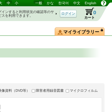
大
中
小
一般
かな
한국어
中文
English
0
グインすると利用状況の確認等のサ
ビスを利用できます。
カート
マイライブラリー
映像資料（DVD等）
障害者用録音図書
マイクロフィルム