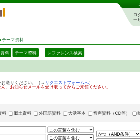
岡山県立図書館 蔵書検索・予約システム
ロ
ー
テーマ資料
着資料
テーマ資料
レファレンス検索
をお送りください。（→
リクエストフォームへ
）
せん。お知らせメールを受け取ってからご来館ください。
資料
郷土資料
外国語資料
大活字本
音声資料（CD等）