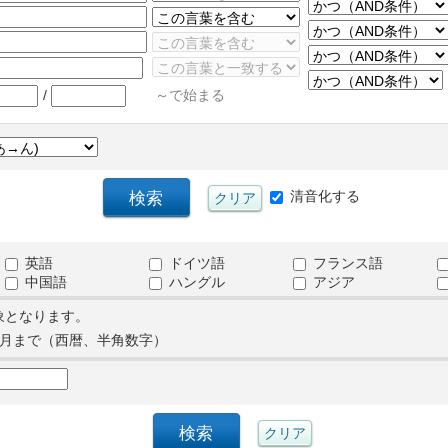
/
～で始まる
清音化する
英語
ドイツ語
フランス語
中国語
ハングル
アジア
象となります。
月まで（西暦、半角数字）