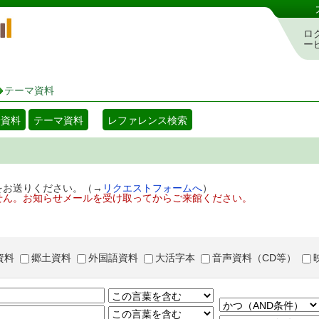
岡山県立図書館 蔵書検索・予約システム
ロ
ー
テーマ資料
着資料
テーマ資料
レファレンス検索
をお送りください。（→
リクエストフォームへ
）
せん。お知らせメールを受け取ってからご来館ください。
資料
郷土資料
外国語資料
大活字本
音声資料（CD等）