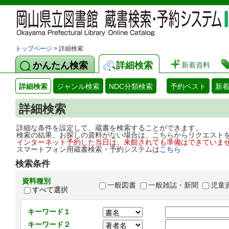
トップページ
> 詳細検索
かんたん検索
詳細検索
新着資料
詳細検索
ジャンル検索
NDC分類検索
予約ベスト
新
詳細検索
詳細な条件を設定して、蔵書を検索することができます。
検索の結果、お探しの資料がない場合は、こちらからリクエスト
インターネット予約した当日は、来館されても準備はできていま
スマートフォン用蔵書検索・予約システムは
こちら
検索条件
資料種別
一般図書
一般雑誌・新聞
児童
すべて選択
キーワード１
キーワード２