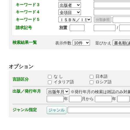
キーワード３
キーワード４
キーワード５
/
請求記号
別置
検索結果一覧
表示件数
並びかえ
オプション
な し
日本語
言語区分
イタリア語
ロシア語
出版／発行年月
※発行年月の検索は雑誌のみ対
年
月から
年
ジャンル指定