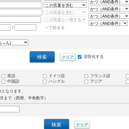
/
～で始まる
清音化する
英語
ドイツ語
フランス語
中国語
ハングル
アジア
象となります。
月まで（西暦、半角数字）