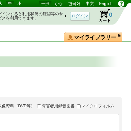
大
中
小
一般
かな
한국어
中文
English
0
グインすると利用状況の確認等のサ
ビスを利用できます。
カート
マイライブラリー
映像資料（DVD等）
障害者用録音図書
マイクロフィルム