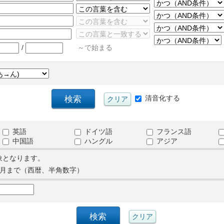
/
～で始まる
清音化する
英語
ドイツ語
フランス語
中国語
ハングル
アジア
象となります。
月まで（西暦、半角数字）