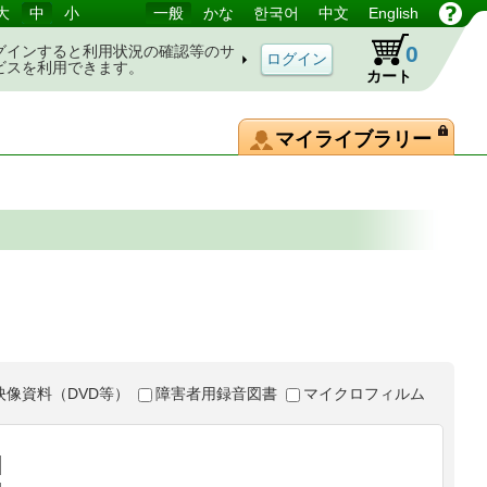
大
中
小
一般
かな
한국어
中文
English
0
グインすると利用状況の確認等のサ
ビスを利用できます。
カート
マイライブラリー
映像資料（DVD等）
障害者用録音図書
マイクロフィルム