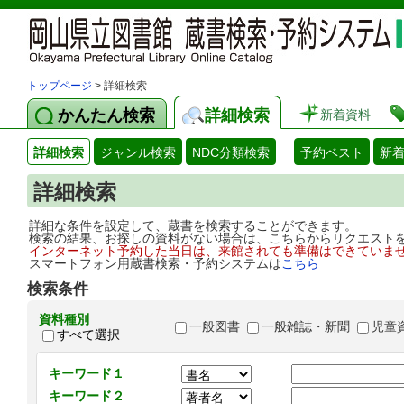
トップページ
> 詳細検索
かんたん検索
詳細検索
新着資料
詳細検索
ジャンル検索
NDC分類検索
予約ベスト
新
詳細検索
詳細な条件を設定して、蔵書を検索することができます。
検索の結果、お探しの資料がない場合は、こちらからリクエスト
インターネット予約した当日は、来館されても準備はできていま
スマートフォン用蔵書検索・予約システムは
こちら
検索条件
資料種別
一般図書
一般雑誌・新聞
児童
すべて選択
キーワード１
キーワード２