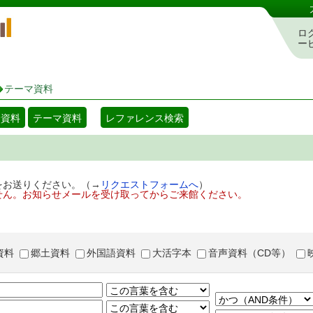
岡山県立図書館 蔵書検索・予約システム
ロ
ー
テーマ資料
着資料
テーマ資料
レファレンス検索
をお送りください。（→
リクエストフォームへ
）
せん。お知らせメールを受け取ってからご来館ください。
資料
郷土資料
外国語資料
大活字本
音声資料（CD等）