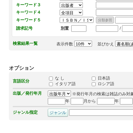
キーワード３
キーワード４
キーワード５
/
請求記号
別置
検索結果一覧
表示件数
並びかえ
オプション
な し
日本語
言語区分
イタリア語
ロシア語
出版／発行年月
※発行年月の検索は雑誌のみ対
年
月から
年
ジャンル指定