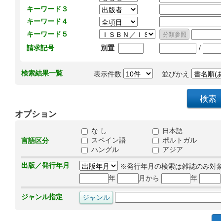
キーワード３
キーワード４
キーワード５
/
請求記号
別置
検索結果一覧
表示件数
並びかえ
オプション
な し
日本語
スペイン語
ポルトガル
言語区分
ハングル
アジア
出版／発行年月
※発行年月の検索は雑誌のみ対
年
月から
年
ジャンル指定