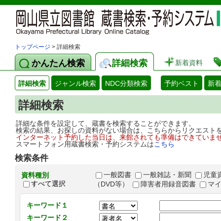
トップページ
> 詳細検索
かんたん検索
詳細検索
新着資料
詳細検索
ジャンル検索
NDC分類検索
予約ベスト
新
詳細検索
詳細な条件を設定して、蔵書を検索することができます。
検索の結果、お探しの資料がない場合は、こちらからリクエスト
インターネット予約した当日は、来館されても準備はできていま
スマートフォン用蔵書検索・予約システムは
こちら
検索条件
一般図書
一般雑誌・新聞
児童
資料種別
すべて選択
（DVD等）
障害者用録音図書
マ
キーワード１
キーワード２