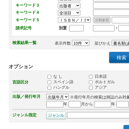
キーワード３
キーワード４
キーワード５
/
請求記号
別置
検索結果一覧
表示件数
並びかえ
オプション
な し
日本語
スペイン語
ポルトガル
言語区分
ハングル
アジア
出版／発行年月
※発行年月の検索は雑誌のみ対
年
月から
年
ジャンル指定