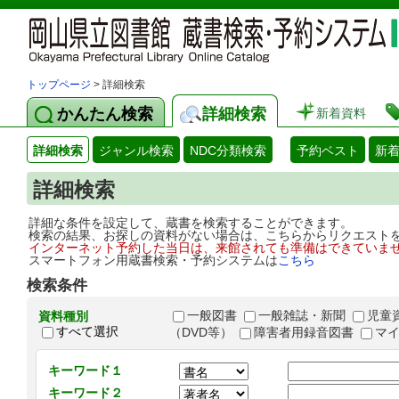
トップページ
> 詳細検索
かんたん検索
詳細検索
新着資料
詳細検索
ジャンル検索
NDC分類検索
予約ベスト
新
詳細検索
詳細な条件を設定して、蔵書を検索することができます。
検索の結果、お探しの資料がない場合は、こちらからリクエスト
インターネット予約した当日は、来館されても準備はできていま
スマートフォン用蔵書検索・予約システムは
こちら
検索条件
一般図書
一般雑誌・新聞
児童
資料種別
すべて選択
（DVD等）
障害者用録音図書
マ
キーワード１
キーワード２