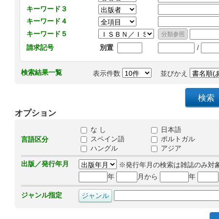
キーワード３
キーワード４
キーワード５
/
請求記号
別置
検索結果一覧
表示件数
並びかえ
オプション
な し
日本語
スペイン語
ポルトガル
言語区分
ハングル
アジア
出版／発行年月
※発行年月の検索は雑誌のみ対
年
月から
年
ジャンル指定