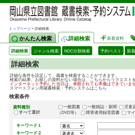
トップページ
> 詳細検索
かんたん検索
詳細検索
新着資料
詳細検索
ジャンル検索
NDC分類検索
予約ベスト
新
詳細検索
詳細な条件を設定して、蔵書を検索することができます。
検索の結果、お探しの資料がない場合は、こちらからリクエスト
インターネット予約した当日は、来館されても準備はできていま
スマートフォン用蔵書検索・予約システムは
こちら
検索条件
一般図書
一般雑誌・新聞
児童
資料種別
すべて選択
（DVD等）
障害者用録音図書
マ
キーワード１
キーワード２