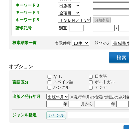
キーワード３
キーワード４
キーワード５
/
請求記号
別置
検索結果一覧
表示件数
並びかえ
オプション
な し
日本語
スペイン語
ポルトガル
言語区分
ハングル
アジア
出版／発行年月
※発行年月の検索は雑誌のみ対
年
月から
年
ジャンル指定