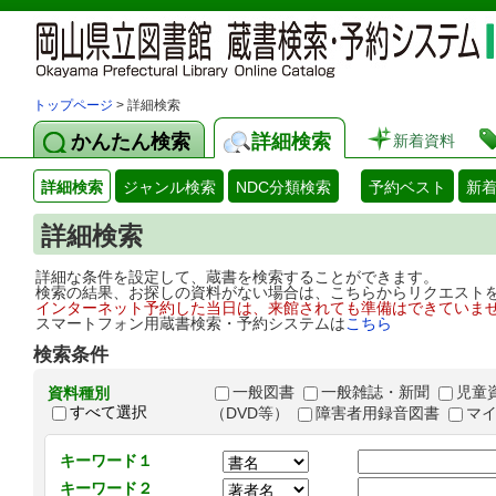
トップページ
> 詳細検索
かんたん検索
詳細検索
新着資料
詳細検索
ジャンル検索
NDC分類検索
予約ベスト
新
詳細検索
詳細な条件を設定して、蔵書を検索することができます。
検索の結果、お探しの資料がない場合は、こちらからリクエスト
インターネット予約した当日は、来館されても準備はできていま
スマートフォン用蔵書検索・予約システムは
こちら
検索条件
一般図書
一般雑誌・新聞
児童
資料種別
すべて選択
（DVD等）
障害者用録音図書
マ
キーワード１
キーワード２