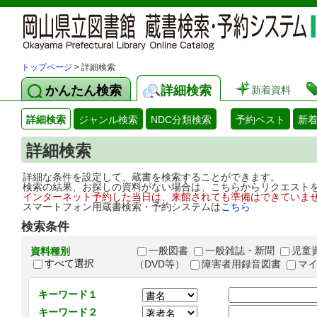
トップページ
> 詳細検索
かんたん検索
詳細検索
新着資料
詳細検索
ジャンル検索
NDC分類検索
予約ベスト
新
詳細検索
詳細な条件を設定して、蔵書を検索することができます。
検索の結果、お探しの資料がない場合は、こちらからリクエスト
インターネット予約した当日は、来館されても準備はできていま
スマートフォン用蔵書検索・予約システムは
こちら
検索条件
一般図書
一般雑誌・新聞
児童
資料種別
すべて選択
（DVD等）
障害者用録音図書
マ
キーワード１
キーワード２