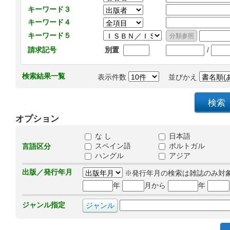
キーワード３
キーワード４
キーワード５
/
請求記号
別置
検索結果一覧
表示件数
並びかえ
オプション
な し
日本語
スペイン語
ポルトガル
言語区分
ハングル
アジア
出版／発行年月
※発行年月の検索は雑誌のみ対
年
月から
年
ジャンル指定