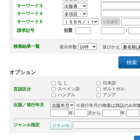
キーワード３
キーワード４
キーワード５
/
請求記号
別置
検索結果一覧
表示件数
並びかえ
オプション
な し
日本語
スペイン語
ポルトガル
言語区分
ハングル
アジア
出版／発行年月
※発行年月の検索は雑誌のみ対
年
月から
年
ジャンル指定