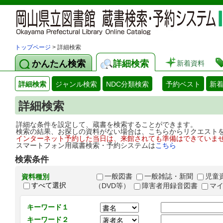
トップページ
> 詳細検索
かんたん検索
詳細検索
新着資料
詳細検索
ジャンル検索
NDC分類検索
予約ベスト
新
詳細検索
詳細な条件を設定して、蔵書を検索することができます。
検索の結果、お探しの資料がない場合は、こちらからリクエスト
インターネット予約した当日は、来館されても準備はできていま
スマートフォン用蔵書検索・予約システムは
こちら
検索条件
一般図書
一般雑誌・新聞
児童
資料種別
すべて選択
（DVD等）
障害者用録音図書
マ
キーワード１
キーワード２