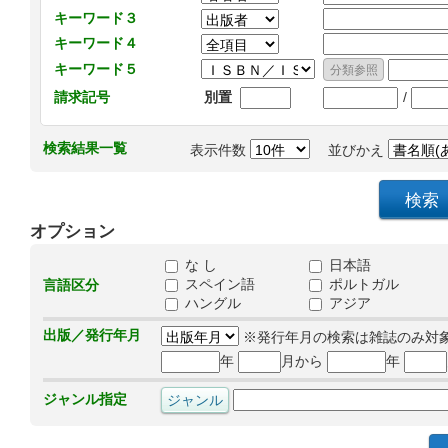
キーワード３
キーワード４
キーワード５
/
請求記号
別置
検索結果一覧
表示件数
並びかえ
オプション
な し
日本語
スペイン語
ポルトガル
言語区分
ハングル
アジア
出版／発行年月
※発行年月の検索は雑誌のみ対
年
月から
年
ジャンル指定