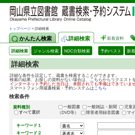
トップページ
> 詳細検索
かんたん検索
詳細検索
新着資料
詳細検索
ジャンル検索
NDC分類検索
予約ベスト
新
詳細検索
詳細な条件を設定して、蔵書を検索することができます。
検索の結果、お探しの資料がない場合は、こちらからリクエスト
インターネット予約した当日は、来館されても準備はできていま
スマートフォン用蔵書検索・予約システムは
こちら
検索条件
一般図書
一般雑誌・新聞
児童
資料種別
すべて選択
（DVD等）
障害者用録音図書
マ
キーワード１
キーワード２