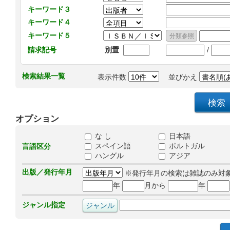
キーワード３
キーワード４
キーワード５
/
請求記号
別置
検索結果一覧
表示件数
並びかえ
オプション
な し
日本語
スペイン語
ポルトガル
言語区分
ハングル
アジア
出版／発行年月
※発行年月の検索は雑誌のみ対
年
月から
年
ジャンル指定