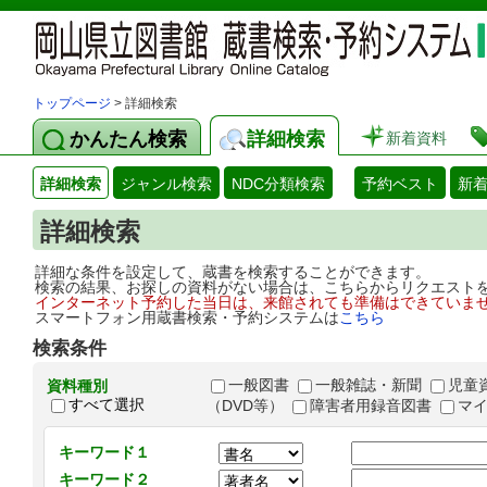
トップページ
> 詳細検索
かんたん検索
詳細検索
新着資料
詳細検索
ジャンル検索
NDC分類検索
予約ベスト
新
詳細検索
詳細な条件を設定して、蔵書を検索することができます。
検索の結果、お探しの資料がない場合は、こちらからリクエスト
インターネット予約した当日は、来館されても準備はできていま
スマートフォン用蔵書検索・予約システムは
こちら
検索条件
一般図書
一般雑誌・新聞
児童
資料種別
すべて選択
（DVD等）
障害者用録音図書
マ
キーワード１
キーワード２