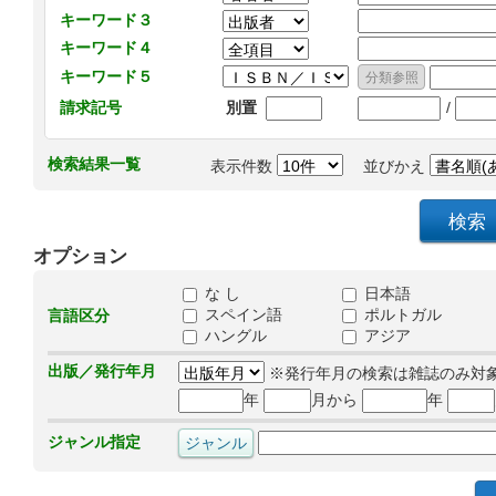
キーワード３
キーワード４
キーワード５
/
請求記号
別置
検索結果一覧
表示件数
並びかえ
オプション
な し
日本語
スペイン語
ポルトガル
言語区分
ハングル
アジア
出版／発行年月
※発行年月の検索は雑誌のみ対
年
月から
年
ジャンル指定