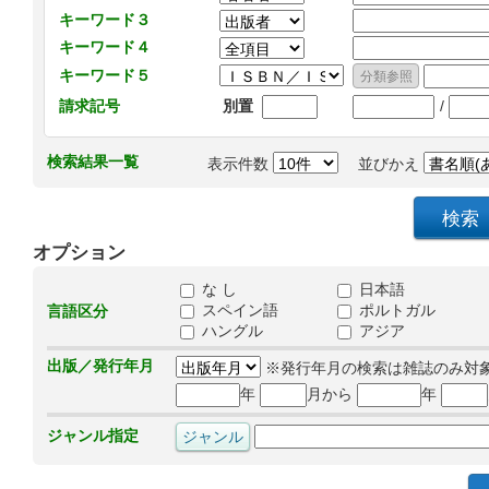
キーワード３
キーワード４
キーワード５
/
請求記号
別置
検索結果一覧
表示件数
並びかえ
オプション
な し
日本語
スペイン語
ポルトガル
言語区分
ハングル
アジア
出版／発行年月
※発行年月の検索は雑誌のみ対
年
月から
年
ジャンル指定