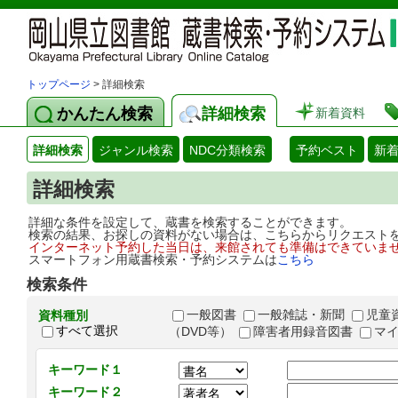
トップページ
> 詳細検索
かんたん検索
詳細検索
新着資料
詳細検索
ジャンル検索
NDC分類検索
予約ベスト
新
詳細検索
詳細な条件を設定して、蔵書を検索することができます。
検索の結果、お探しの資料がない場合は、こちらからリクエスト
インターネット予約した当日は、来館されても準備はできていま
スマートフォン用蔵書検索・予約システムは
こちら
検索条件
一般図書
一般雑誌・新聞
児童
資料種別
すべて選択
（DVD等）
障害者用録音図書
マ
キーワード１
キーワード２