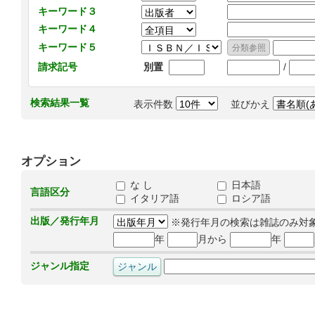
キーワード３
キーワード４
キーワード５
/
請求記号
別置
検索結果一覧
表示件数
並びかえ
オプション
な し
日本語
言語区分
イタリア語
ロシア語
出版／発行年月
※発行年月の検索は雑誌のみ対
年
月から
年
ジャンル指定