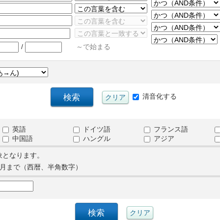
/
～で始まる
清音化する
英語
ドイツ語
フランス語
中国語
ハングル
アジア
象となります。
月まで（西暦、半角数字）