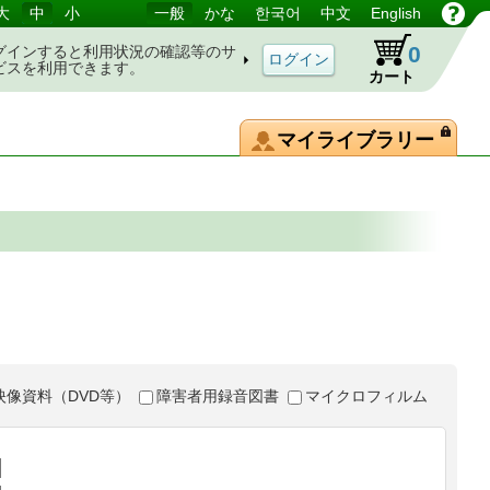
大
中
小
一般
かな
한국어
中文
English
0
グインすると利用状況の確認等のサ
ビスを利用できます。
カート
マイライブラリー
映像資料（DVD等）
障害者用録音図書
マイクロフィルム