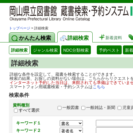
トップページ
> 詳細検索
かんたん検索
詳細検索
新着資料
詳細検索
ジャンル検索
NDC分類検索
予約ベスト
新
詳細検索
詳細な条件を設定して、蔵書を検索することができます。
検索の結果、お探しの資料がない場合は、こちらからリクエスト
インターネット予約した当日は、来館されても準備はできていま
スマートフォン用蔵書検索・予約システムは
こちら
検索条件
資料種別
一般図書
一般雑誌・新聞
児童
すべて選択
キーワード１
キーワード２