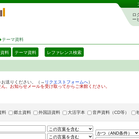
岡山県立図書館 蔵書検索・予約システム
ロ
ー
テーマ資料
着資料
テーマ資料
レファレンス検索
をお送りください。（→
リクエストフォームへ
）
せん。お知らせメールを受け取ってからご来館ください。
資料
郷土資料
外国語資料
大活字本
音声資料（CD等）