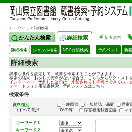
トップページ
> 詳細検索
かんたん検索
詳細検索
新着資料
詳細検索
ジャンル検索
NDC分類検索
予約ベスト
新
詳細検索
詳細な条件を設定して、蔵書を検索することができます。
検索の結果、お探しの資料がない場合は、こちらからリクエスト
インターネット予約した当日は、来館されても準備はできていま
スマートフォン用蔵書検索・予約システムは
こちら
検索条件
一般図書
一般雑誌・新聞
児童
資料種別
すべて選択
（DVD等）
障害者用録音図書
マ
キーワード１
キーワード２