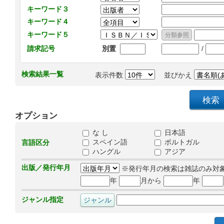
キーワード３
キーワード４
キーワード５
/
請求記号
別置
検索結果一覧
表示件数
並びかえ
オプション
な し
日本語
スペイン語
ポルトガル
言語区分
ハングル
アジア
出版／発行年月
※発行年月の検索は雑誌のみ対
年
月から
年
ジャンル指定