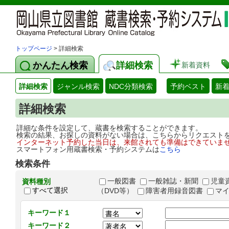
トップページ
> 詳細検索
かんたん検索
詳細検索
新着資料
詳細検索
ジャンル検索
NDC分類検索
予約ベスト
新
詳細検索
詳細な条件を設定して、蔵書を検索することができます。
検索の結果、お探しの資料がない場合は、こちらからリクエスト
インターネット予約した当日は、来館されても準備はできていま
スマートフォン用蔵書検索・予約システムは
こちら
検索条件
一般図書
一般雑誌・新聞
児童
資料種別
すべて選択
（DVD等）
障害者用録音図書
マ
キーワード１
キーワード２