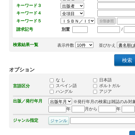
キーワード３
キーワード４
キーワード５
/
請求記号
別置
検索結果一覧
表示件数
並びかえ
オプション
な し
日本語
スペイン語
ポルトガル
言語区分
ハングル
アジア
出版／発行年月
※発行年月の検索は雑誌のみ対
年
月から
年
ジャンル指定