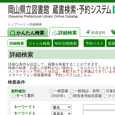
トップページ
> 詳細検索
かんたん検索
詳細検索
新着資料
詳細検索
ジャンル検索
NDC分類検索
予約ベスト
新
詳細検索
詳細な条件を設定して、蔵書を検索することができます。
検索の結果、お探しの資料がない場合は、こちらからリクエスト
インターネット予約した当日は、来館されても準備はできていま
スマートフォン用蔵書検索・予約システムは
こちら
検索条件
一般図書
一般雑誌・新聞
児童
資料種別
すべて選択
（DVD等）
障害者用録音図書
マ
キーワード１
キーワード２