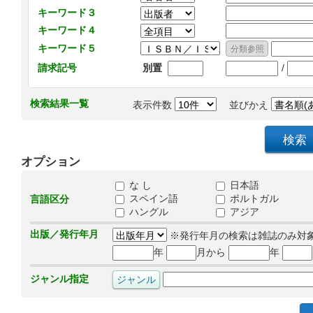
キーワード３
キーワード４
キーワード５
/
請求記号
別置
検索結果一覧
表示件数
並びかえ
オプション
な し
日本語
スペイン語
ポルトガル
言語区分
ハングル
アジア
出版／発行年月
※発行年月の検索は雑誌のみ対
年
月から
年
ジャンル指定