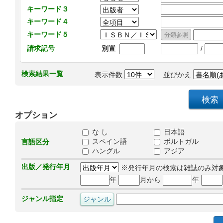
キーワード３
キーワード４
キーワード５
/
請求記号
別置
検索結果一覧
表示件数
並びかえ
オプション
な し
日本語
スペイン語
ポルトガル
言語区分
ハングル
アジア
出版／発行年月
※発行年月の検索は雑誌のみ対
年
月から
年
ジャンル指定