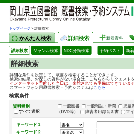
トップページ
> 詳細検索
かんたん検索
詳細検索
新着資料
詳細検索
ジャンル検索
NDC分類検索
予約ベスト
新
詳細検索
詳細な条件を設定して、蔵書を検索することができます。
検索の結果、お探しの資料がない場合は、こちらからリクエスト
インターネット予約した当日は、来館されても準備はできていま
スマートフォン用蔵書検索・予約システムは
こちら
検索条件
一般図書
一般雑誌・新聞
児童
資料種別
すべて選択
（DVD等）
障害者用録音図書
マ
キーワード１
キーワード２