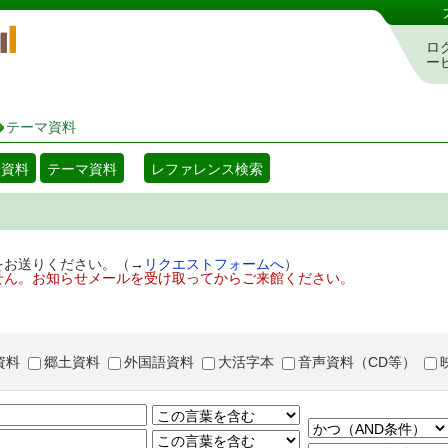
岡山県立図書館 蔵書検索・予約システム
ロ
ー
テーマ資料
着資料
テーマ資料
レファレンス検索
をお送りください。（→
リクエストフォームへ
）
せん。お知らせメールを受け取ってからご来館ください。
資料
郷土資料
外国語資料
大活字本
音声資料（CD等）