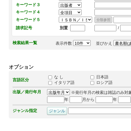
キーワード３
キーワード４
キーワード５
/
請求記号
別置
検索結果一覧
表示件数
並びかえ
オプション
な し
日本語
言語区分
イタリア語
ロシア語
出版／発行年月
※発行年月の検索は雑誌のみ対
年
月から
年
ジャンル指定