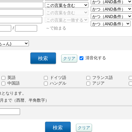
/
～で始まる
清音化する
英語
ドイツ語
フランス語
中国語
ハングル
アジア
象となります。
月まで（西暦、半角数字）