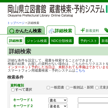
トップページ
> 詳細検索
かんたん検索
詳細検索
新着資料
詳細検索
ジャンル検索
NDC分類検索
予約ベスト
新
詳細検索
詳細な条件を設定して、蔵書を検索することができます。
検索の結果、お探しの資料がない場合は、こちらからリクエスト
インターネット予約した当日は、来館されても準備はできていま
スマートフォン用蔵書検索・予約システムは
こちら
検索条件
資料種別
一般図書
一般雑誌・新聞
児童
すべて選択
キーワード１
キーワード２