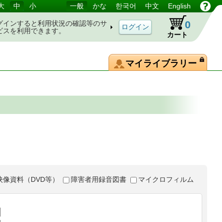
大
中
小
一般
かな
한국어
中文
English
0
グインすると利用状況の確認等のサ
ビスを利用できます。
カート
マイライブラリー
映像資料（DVD等）
障害者用録音図書
マイクロフィルム