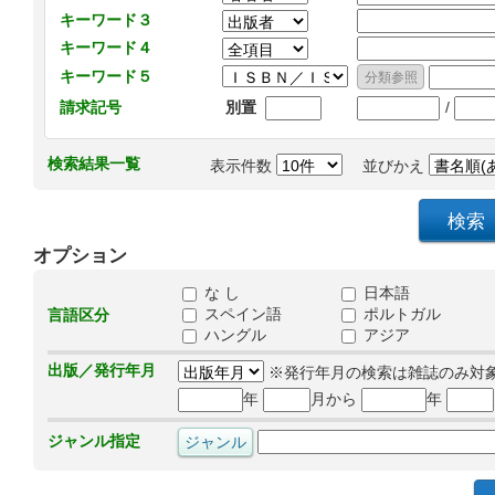
キーワード３
キーワード４
キーワード５
/
請求記号
別置
検索結果一覧
表示件数
並びかえ
オプション
な し
日本語
スペイン語
ポルトガル
言語区分
ハングル
アジア
出版／発行年月
※発行年月の検索は雑誌のみ対
年
月から
年
ジャンル指定