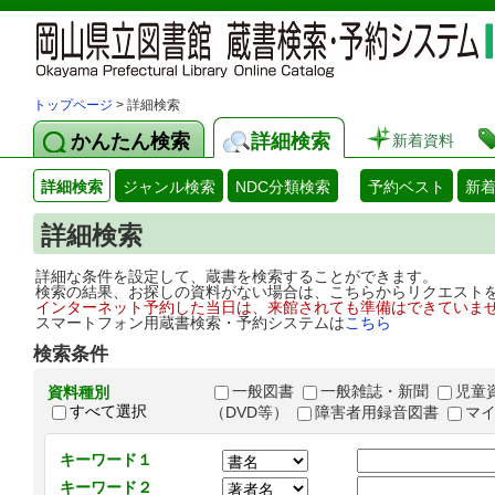
トップページ
> 詳細検索
かんたん検索
詳細検索
新着資料
詳細検索
ジャンル検索
NDC分類検索
予約ベスト
新
詳細検索
詳細な条件を設定して、蔵書を検索することができます。
検索の結果、お探しの資料がない場合は、こちらからリクエスト
インターネット予約した当日は、来館されても準備はできていま
スマートフォン用蔵書検索・予約システムは
こちら
検索条件
一般図書
一般雑誌・新聞
児童
資料種別
すべて選択
（DVD等）
障害者用録音図書
マ
キーワード１
キーワード２