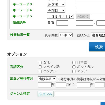
キーワード３
キーワード４
キーワード５
/
請求記号
別置
検索結果一覧
表示件数
並びかえ
オプション
な し
日本語
スペイン語
ポルトガル
言語区分
ハングル
アジア
出版／発行年月
※発行年月の検索は雑誌のみ対
年
月から
年
ジャンル指定