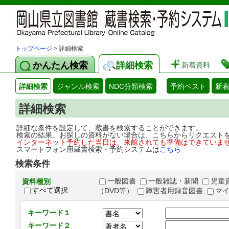
トップページ
> 詳細検索
かんたん検索
詳細検索
新着資料
詳細検索
ジャンル検索
NDC分類検索
予約ベスト
新
詳細検索
詳細な条件を設定して、蔵書を検索することができます。
検索の結果、お探しの資料がない場合は、こちらからリクエスト
インターネット予約した当日は、来館されても準備はできていま
スマートフォン用蔵書検索・予約システムは
こちら
検索条件
一般図書
一般雑誌・新聞
児童
資料種別
すべて選択
（DVD等）
障害者用録音図書
マ
キーワード１
キーワード２