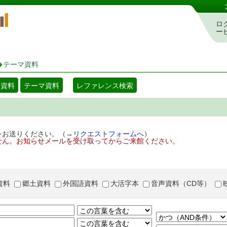
岡山県立図書館 蔵書検索・予約システム
ロ
ー
テーマ資料
着資料
テーマ資料
レファレンス検索
をお送りください。（→
リクエストフォームへ
）
せん。お知らせメールを受け取ってからご来館ください。
資料
郷土資料
外国語資料
大活字本
音声資料（CD等）