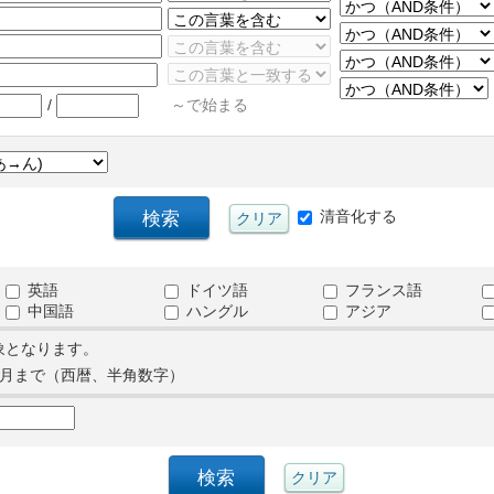
/
～で始まる
清音化する
英語
ドイツ語
フランス語
中国語
ハングル
アジア
象となります。
月まで（西暦、半角数字）