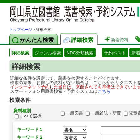
トップページ
> 詳細検索
かんたん検索
詳細検索
新着資料
詳細検索
ジャンル検索
NDC分類検索
予約ベスト
新
詳細検索
詳細な条件を設定して、蔵書を検索することができます。
検索の結果、お探しの資料がない場合は、こちらからリクエスト
インターネット予約した当日は、来館されても準備はできていま
スマートフォン用蔵書検索・予約システムは
こちら
検索条件
資料種別
一般図書
一般雑誌・新聞
児童
すべて選択
キーワード１
キーワード２