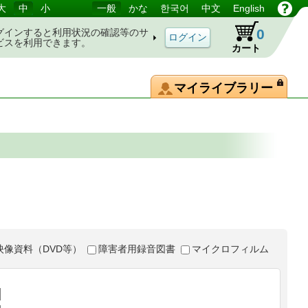
大
中
小
一般
かな
한국어
中文
English
0
グインすると利用状況の確認等のサ
ビスを利用できます。
カート
マイライブラリー
映像資料（DVD等）
障害者用録音図書
マイクロフィルム