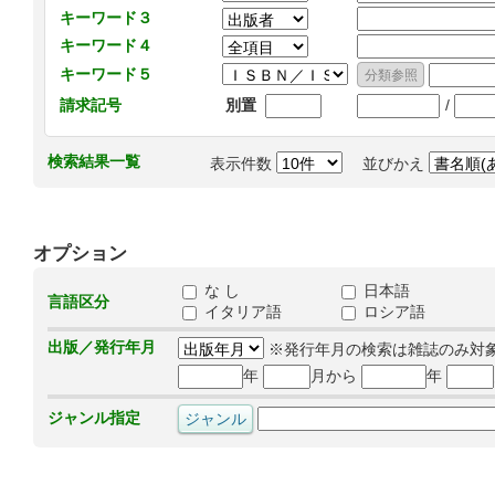
キーワード３
キーワード４
キーワード５
/
請求記号
別置
検索結果一覧
表示件数
並びかえ
オプション
な し
日本語
言語区分
イタリア語
ロシア語
出版／発行年月
※発行年月の検索は雑誌のみ対
年
月から
年
ジャンル指定