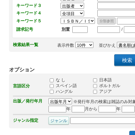
キーワード３
キーワード４
キーワード５
/
請求記号
別置
検索結果一覧
表示件数
並びかえ
オプション
な し
日本語
スペイン語
ポルトガル
言語区分
ハングル
アジア
出版／発行年月
※発行年月の検索は雑誌のみ対
年
月から
年
ジャンル指定