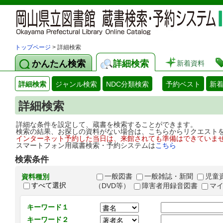
トップページ
> 詳細検索
かんたん検索
詳細検索
新着資料
詳細検索
ジャンル検索
NDC分類検索
予約ベスト
新
詳細検索
詳細な条件を設定して、蔵書を検索することができます。
検索の結果、お探しの資料がない場合は、こちらからリクエスト
インターネット予約した当日は、来館されても準備はできていま
スマートフォン用蔵書検索・予約システムは
こちら
検索条件
一般図書
一般雑誌・新聞
児童
資料種別
すべて選択
（DVD等）
障害者用録音図書
マ
キーワード１
キーワード２