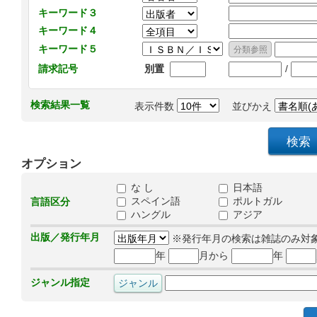
キーワード３
キーワード４
キーワード５
/
請求記号
別置
検索結果一覧
表示件数
並びかえ
オプション
な し
日本語
スペイン語
ポルトガル
言語区分
ハングル
アジア
出版／発行年月
※発行年月の検索は雑誌のみ対
年
月から
年
ジャンル指定