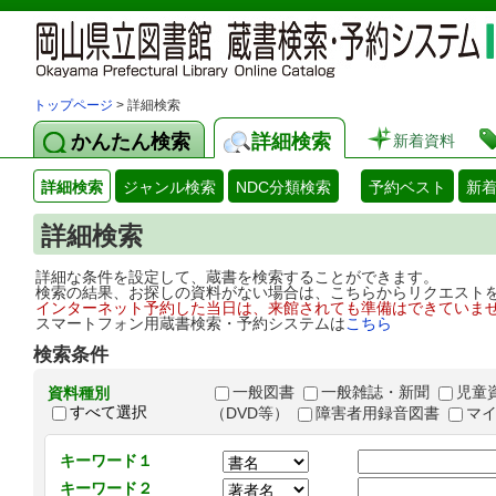
トップページ
> 詳細検索
かんたん検索
詳細検索
新着資料
詳細検索
ジャンル検索
NDC分類検索
予約ベスト
新
詳細検索
詳細な条件を設定して、蔵書を検索することができます。
検索の結果、お探しの資料がない場合は、こちらからリクエスト
インターネット予約した当日は、来館されても準備はできていま
スマートフォン用蔵書検索・予約システムは
こちら
検索条件
一般図書
一般雑誌・新聞
児童
資料種別
すべて選択
（DVD等）
障害者用録音図書
マ
キーワード１
キーワード２